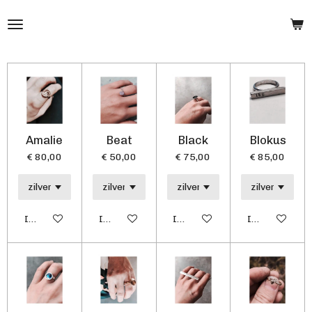
Ga
direct
naar
de
hoofdinhoud
Amalie
Beat
Black
Blokus
€ 80,00
€ 50,00
€ 75,00
€ 85,00
In winkelwagen
In winkelwagen
In winkelwagen
In winkelwag