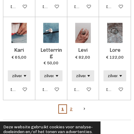
In winkelwagen
In winkelwagen
In winkelwagen
In winkelwag
Kari
Letterrin
Levi
Lore
g
€ 65,00
€ 82,00
€ 122,00
€ 50,00
In winkelwagen
In winkelwagen
In winkelwagen
In winkelwag
1
2
Deze website gebruikt cookies voor analyse-
© 2019 - 2026 Nele Cools Juwelen
doeleinden en/of het tonen van advertenties.