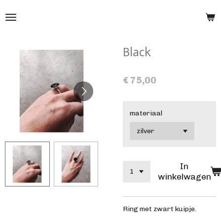
Ga
direct
naar
de
Black
hoofdinhoud
€ 75,00
materiaal
In
winkelwagen
Ring met zwart kuipje.