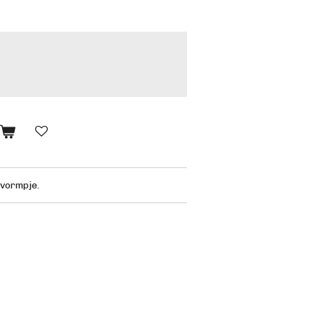
n
vormpje.