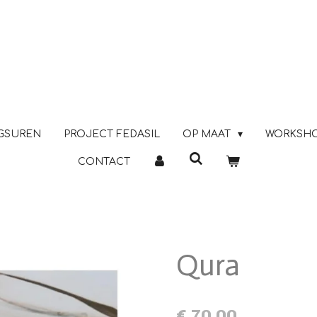
GSUREN
PROJECT FEDASIL
OP MAAT
WORKSH
CONTACT
Qura
€ 70,00