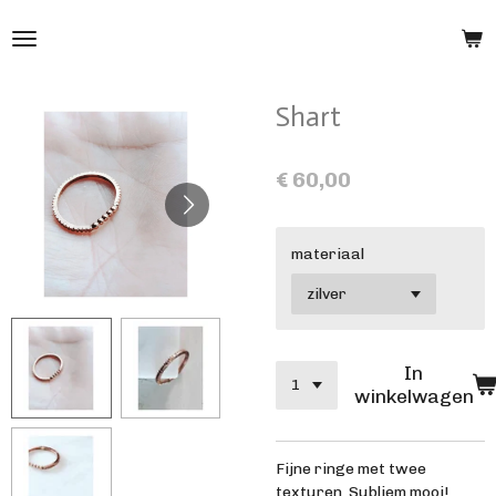
Ga
direct
naar
de
Shart
hoofdinhoud
€ 60,00
materiaal
In
winkelwagen
Fijne ringe met twee
texturen. Subliem mooi!