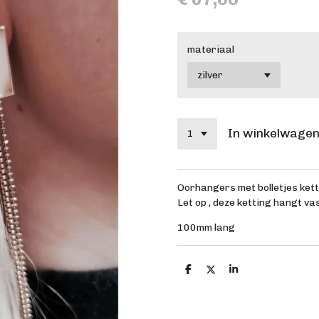
materiaal
In winkelwage
Oorhangers met bolletjes kett
Let op , deze ketting hangt va
100mm lang
D
D
S
e
e
h
l
e
a
e
l
r
n
e