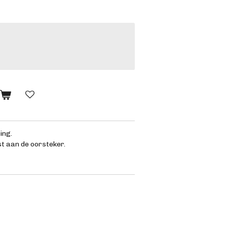
n
ing.
st aan de oorsteker.