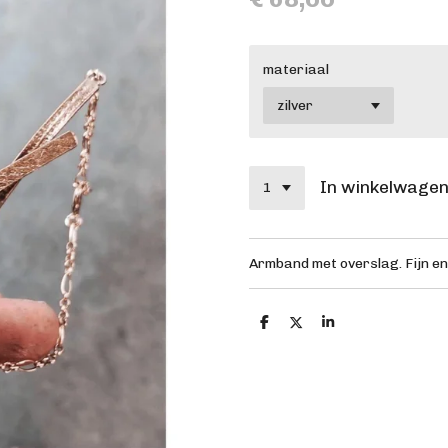
materiaal
In winkelwage
Armband met overslag. Fijn en
D
D
S
e
e
h
l
e
a
e
l
r
n
e