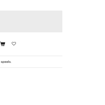
n
 speels.