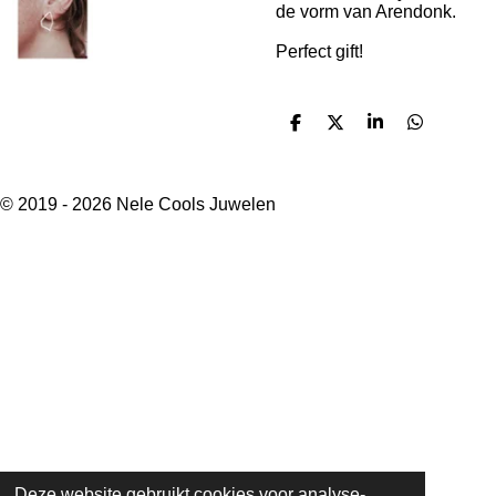
de vorm van Arendonk.
Perfect gift!
D
D
S
D
e
e
h
e
l
e
a
l
e
l
r
e
n
e
n
© 2019 - 2026 Nele Cools Juwelen
Deze website gebruikt cookies voor analyse-