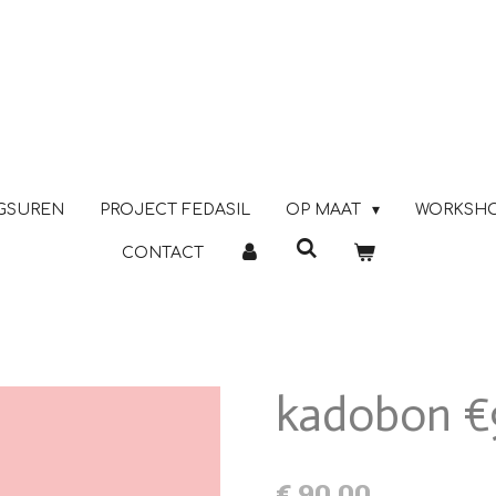
GSUREN
PROJECT FEDASIL
OP MAAT
WORKSH
CONTACT
kadobon €
€ 90,00